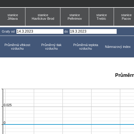
stanice
stanice
stanice
stanice
stanice
Jihlava
Havlíckuv Brod
Pelhrimov
Trebíc
Pacov
Grafy
od
do
Průměrná vlhkost
Průměrný tlak
Průměrná teplota
Námrazový index
vzduchu
vzduchu
vzduchu
Průměrn
0.025
0