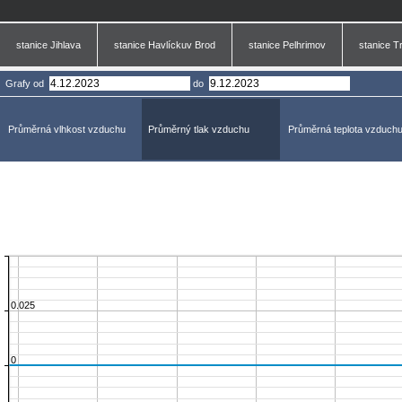
stanice Jihlava
stanice Havlíckuv Brod
stanice Pelhrimov
stanice T
Grafy
od
do
Průměrná vlhkost vzduchu
Průměrný tlak vzduchu
Průměrná teplota vzduch
0.025
0