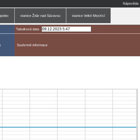
Nápověda
mpolec
stanice Ždár nad Sázavou
stanice Velké Mezirící
Tabulková data
u
Souhrnné informace