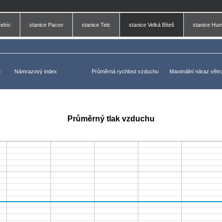
rebíc
stanice Pacov
stanice Telc
stanice Velká Bíteš
stanice Hu
u
Námrazový index
Průměrná rychlost vzduchu
Maximální náraz větr
Průměrný tlak vzduchu