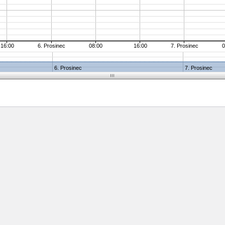
16:00
6. Prosinec
08:00
16:00
7. Prosinec
0
6. Prosinec
7. Prosinec