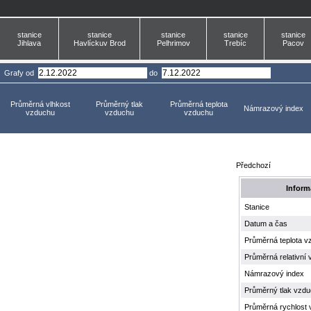
stanice
stanice
stanice
stanice
stanice
Jihlava
Havlíckuv Brod
Pelhrimov
Trebíc
Pacov
Grafy
od
do
Průměrná vlhkost
Průměrný tlak
Průměrná teplota
Námrazový index
vzduchu
vzduchu
vzduchu
Předchozí
Inform
Stanice
Datum a čas
Průměrná teplota v
Průměrná relativní
Námrazový index
Průměrný tlak vzd
Průměrná rychlost 