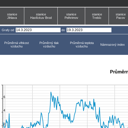
stanice
stanice
stanice
stanice
stanice
Jihlava
Havlíckuv Brod
Pelhrimov
Trebíc
Pacov
Grafy
od
do
Průměrná vlhkost
Průměrný tlak
Průměrná teplota
Námrazový index
vzduchu
vzduchu
vzduchu
Průměrn
6
4
2