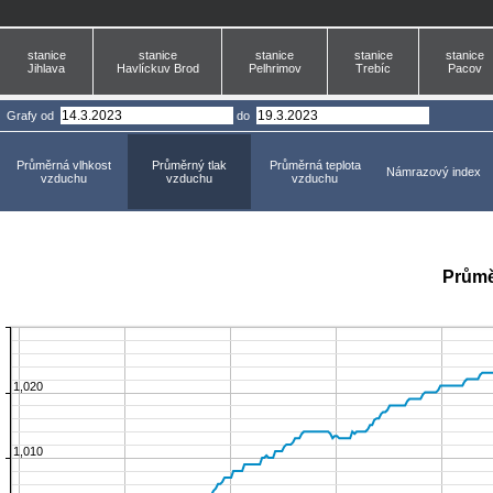
stanice
stanice
stanice
stanice
stanice
Jihlava
Havlíckuv Brod
Pelhrimov
Trebíc
Pacov
Grafy
od
do
Průměrná vlhkost
Průměrný tlak
Průměrná teplota
Námrazový index
vzduchu
vzduchu
vzduchu
Průmě
1,020
1,010