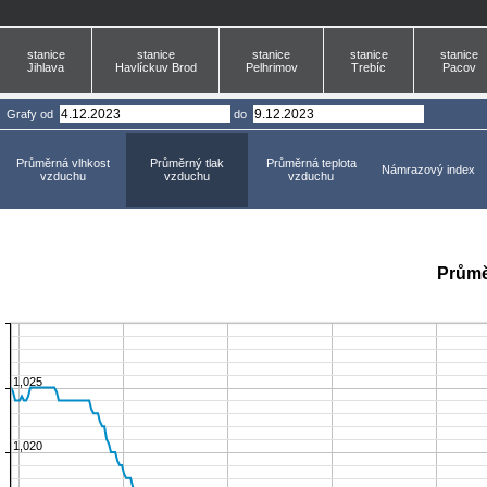
stanice
stanice
stanice
stanice
stanice
Jihlava
Havlíckuv Brod
Pelhrimov
Trebíc
Pacov
Grafy
od
do
Průměrná vlhkost
Průměrný tlak
Průměrná teplota
Námrazový index
vzduchu
vzduchu
vzduchu
Průmě
1,025
1,020