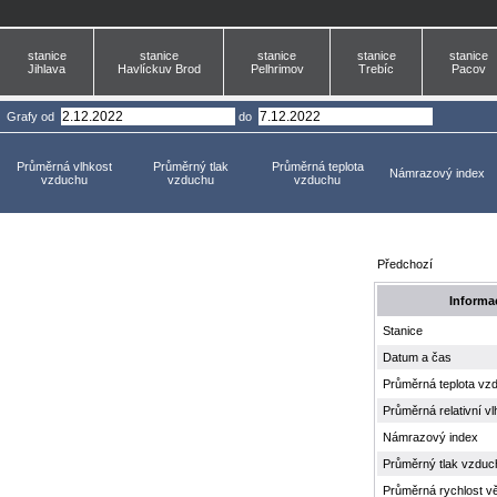
stanice
stanice
stanice
stanice
stanice
Jihlava
Havlíckuv Brod
Pelhrimov
Trebíc
Pacov
Grafy
od
do
Průměrná vlhkost
Průměrný tlak
Průměrná teplota
Námrazový index
vzduchu
vzduchu
vzduchu
Předchozí
Informa
Stanice
Datum a čas
Průměrná teplota vz
Průměrná relativní v
Námrazový index
Průměrný tlak vzduc
Průměrná rychlost vě