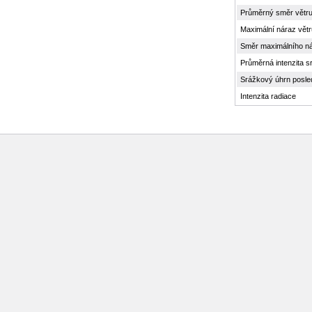
Průměrný směr větr
Maximální náraz větr
Směr maximálního ná
Průměrná intenzita s
Srážkový úhrn posle
Intenzita radiace