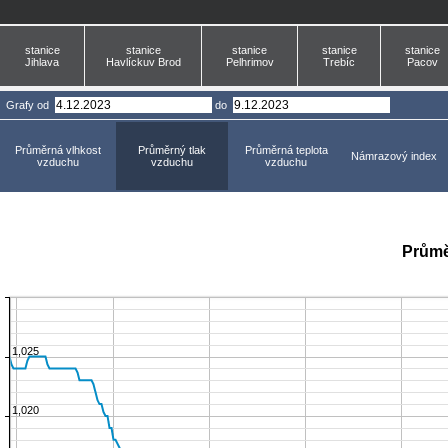
stanice
stanice
stanice
stanice
stanice
Jihlava
Havlíckuv Brod
Pelhrimov
Trebíc
Pacov
Grafy
od
do
Průměrná vlhkost
Průměrný tlak
Průměrná teplota
Námrazový index
vzduchu
vzduchu
vzduchu
Průmě
1,025
1,020