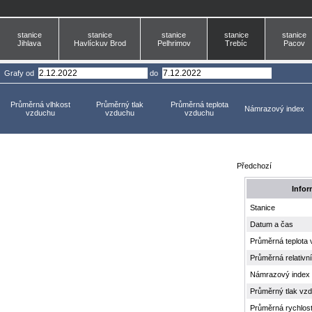
stanice
stanice
stanice
stanice
stanice
Jihlava
Havlíckuv Brod
Pelhrimov
Trebíc
Pacov
Grafy
od
do
Průměrná vlhkost
Průměrný tlak
Průměrná teplota
Námrazový index
vzduchu
vzduchu
vzduchu
Předchozí
Infor
Stanice
Datum a čas
Průměrná teplota
Průměrná relativn
Námrazový index
Průměrný tlak vz
Průměrná rychlost