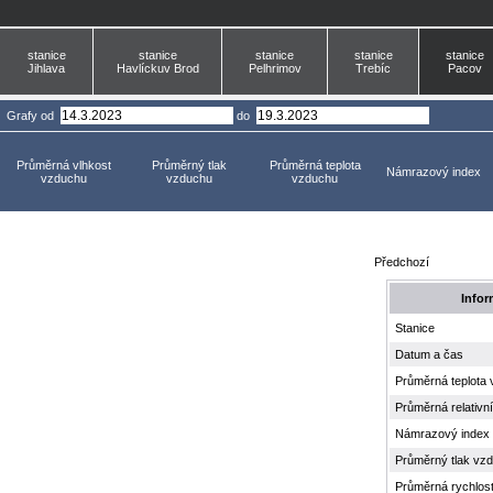
stanice
stanice
stanice
stanice
stanice
Jihlava
Havlíckuv Brod
Pelhrimov
Trebíc
Pacov
Grafy
od
do
Průměrná vlhkost
Průměrný tlak
Průměrná teplota
Námrazový index
vzduchu
vzduchu
vzduchu
Předchozí
Infor
Stanice
Datum a čas
Průměrná teplota
Průměrná relativn
Námrazový index
Průměrný tlak vz
Průměrná rychlost