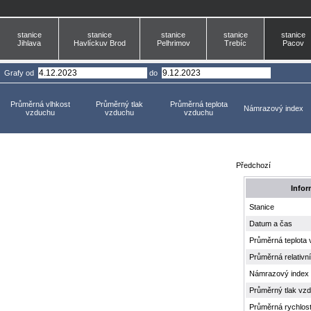
stanice
stanice
stanice
stanice
stanice
Jihlava
Havlíckuv Brod
Pelhrimov
Trebíc
Pacov
Grafy
od
do
Průměrná vlhkost
Průměrný tlak
Průměrná teplota
Námrazový index
vzduchu
vzduchu
vzduchu
Předchozí
Infor
Stanice
Datum a čas
Průměrná teplota
Průměrná relativn
Námrazový index
Průměrný tlak vz
Průměrná rychlost