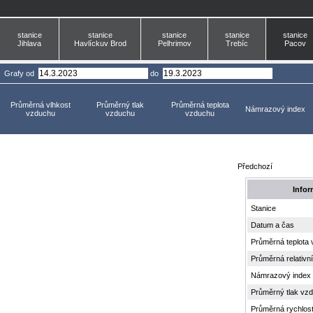
stanice
stanice
stanice
stanice
stanice
Jihlava
Havlíckuv Brod
Pelhrimov
Trebíc
Pacov
Grafy
od
do
Průměrná vlhkost
Průměrný tlak
Průměrná teplota
Námrazový index
vzduchu
vzduchu
vzduchu
Předchozí
Infor
Stanice
Datum a čas
Průměrná teplota
Průměrná relativn
Námrazový index
Průměrný tlak vz
Průměrná rychlost