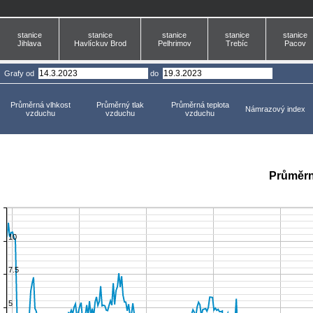
stanice
stanice
stanice
stanice
stanice
Jihlava
Havlíckuv Brod
Pelhrimov
Trebíc
Pacov
Grafy
od
do
Průměrná vlhkost
Průměrný tlak
Průměrná teplota
Námrazový index
vzduchu
vzduchu
vzduchu
Průměrn
10
7.5
5