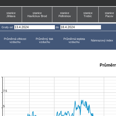
stanice
stanice
stanice
stanice
stanice
Jihlava
Havlíckuv Brod
Pelhrimov
Trebíc
Pacov
Grafy
od
do
Průměrná vlhkost
Průměrný tlak
Průměrná teplota
Námrazový index
vzduchu
vzduchu
vzduchu
Průměrn
7.5
5