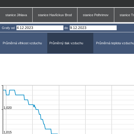
stanice Jihlava
stanice Havlíckuv Brod
stanice Pelhrimov
stanice T
Grafy
od
do
Průměrná vlhkost vzduchu
Průměrný tlak vzduchu
Průměrná teplota vzduch
1,020
1,015