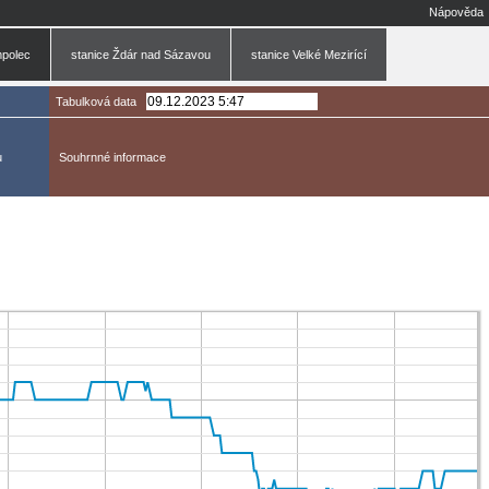
Nápověda
mpolec
stanice Ždár nad Sázavou
stanice Velké Mezirící
Tabulková data
u
Souhrnné informace