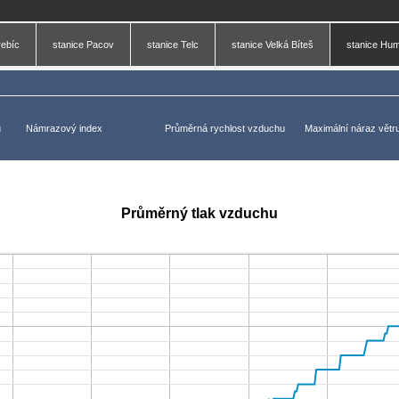
rebíc
stanice Pacov
stanice Telc
stanice Velká Bíteš
stanice Hu
u
Námrazový index
Průměrná rychlost vzduchu
Maximální náraz větr
Průměrný tlak vzduchu