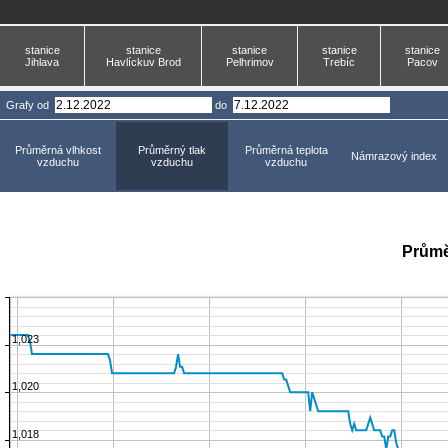
stanice
stanice
stanice
stanice
stanice
Jihlava
Havlíckuv Brod
Pelhrimov
Trebíc
Pacov
Grafy
od
do
Průměrná vlhkost
Průměrný tlak
Průměrná teplota
Námrazový index
vzduchu
vzduchu
vzduchu
Průmě
1,023
1,020
1,018