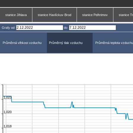
stanice Jihlava
stanice Havlíckuv Brod
stanice Pelhrimov
stanice T
Grafy
od
do
Průměrná vlhkost vzduchu
Průměrný tlak vzduchu
Průměrná teplota vzduch
1,023
1,020
1,018