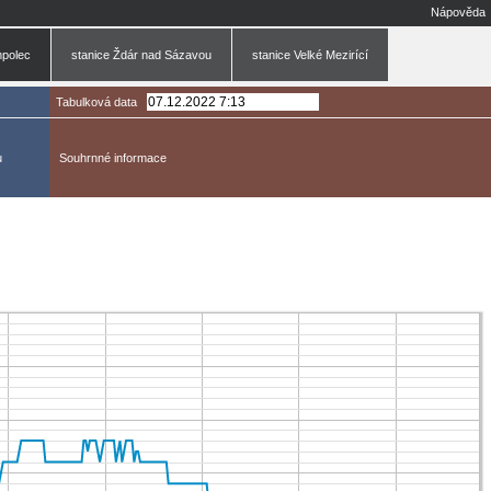
Nápověda
mpolec
stanice Ždár nad Sázavou
stanice Velké Mezirící
Tabulková data
u
Souhrnné informace