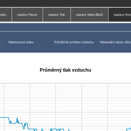
rebíc
stanice Pacov
stanice Telc
stanice Velká Bíteš
stanice Hu
u
Námrazový index
Průměrná rychlost vzduchu
Maximální náraz větr
Průměrný tlak vzduchu