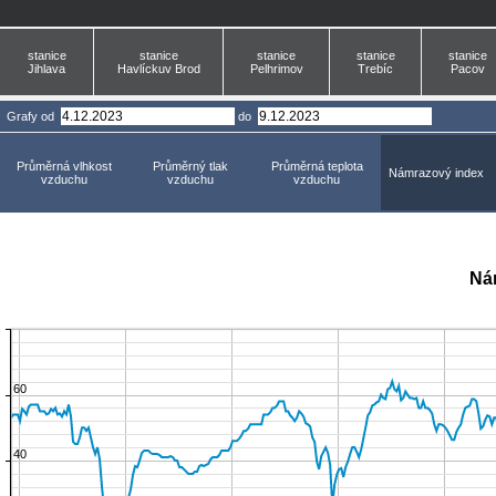
stanice
stanice
stanice
stanice
stanice
Jihlava
Havlíckuv Brod
Pelhrimov
Trebíc
Pacov
Grafy
od
do
Průměrná vlhkost
Průměrný tlak
Průměrná teplota
Námrazový index
vzduchu
vzduchu
vzduchu
Ná
60
40