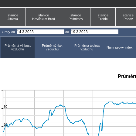
stanice
stanice
stanice
stanice
stanice
Jihlava
Havlíckuv Brod
Pelhrimov
Trebíc
Pacov
Grafy
od
do
Průměrná vlhkost
Průměrný tlak
Průměrná teplota
Námrazový index
vzduchu
vzduchu
vzduchu
Průměrn
80
60