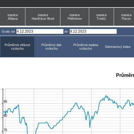
stanice
stanice
stanice
stanice
stanice
Jihlava
Havlíckuv Brod
Pelhrimov
Trebíc
Pacov
Grafy
od
do
Průměrná vlhkost
Průměrný tlak
Průměrná teplota
Námrazový index
vzduchu
vzduchu
vzduchu
Průměrn
85
80
75