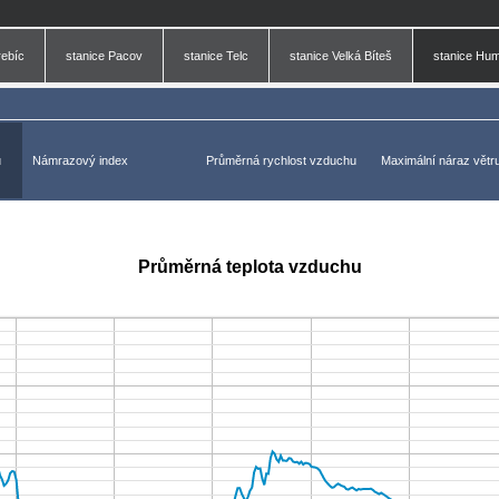
rebíc
stanice Pacov
stanice Telc
stanice Velká Bíteš
stanice Hu
u
Námrazový index
Průměrná rychlost vzduchu
Maximální náraz větr
Průměrná teplota vzduchu