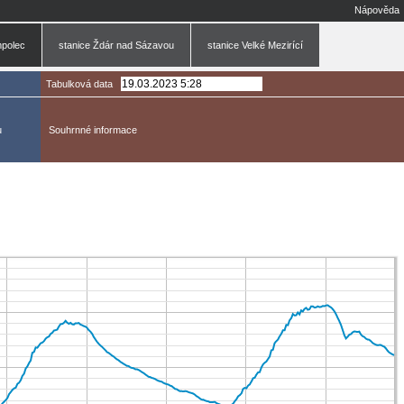
Nápověda
mpolec
stanice Ždár nad Sázavou
stanice Velké Mezirící
Tabulková data
u
Souhrnné informace