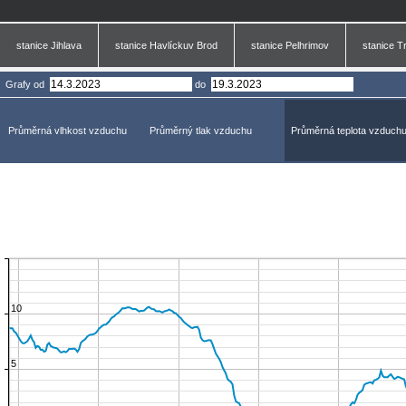
stanice Jihlava
stanice Havlíckuv Brod
stanice Pelhrimov
stanice T
Grafy
od
do
Průměrná vlhkost vzduchu
Průměrný tlak vzduchu
Průměrná teplota vzduch
10
5