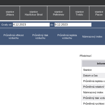
stanice
stanice
stanice
stanice
stanice
Jihlava
Havlíckuv Brod
Pelhrimov
Trebíc
Pacov
Grafy
od
do
Průměrná vlhkost
Průměrný tlak
Průměrná teplota
Námrazový index
vzduchu
vzduchu
vzduchu
Předchozí
Infor
Stanice
Datum a čas
Průměrná teplota 
Průměrná relativní
Námrazový index
Průměrný tlak vzd
Průměrná rychlost 