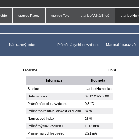
rebíc
stanice Pacov
stanice Telc
stanice Velká Bíteš
stanice Hu
u
Námrazový index
Průměrná rychlost vzduchu
Maximální náraz větr
Předchozí
Další
Informace
Hodnota
Stanice
stanice Humpolec
Datum a čas
07.12.2022 7:08
Průměrná teplota vzduchu
0.3 °C
Průměrná relativní vlhkost vzduchu
84 %
Námrazový index
28 %
Průměrný tlak vzduchu
1013 hPa
Průměrná rychlost větru
2.21 m/s