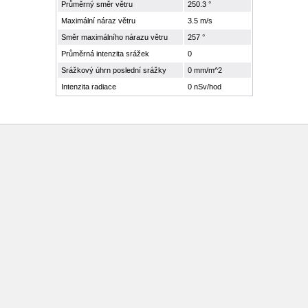
Průměrný směr větru
250.3 °
Maximální náraz větru
3.5 m/s
Směr maximálního nárazu větru
257 °
Průměrná intenzita srážek
0
Srážkový úhrn poslední srážky
0 mm/m^2
Intenzita radiace
0 nSv/hod