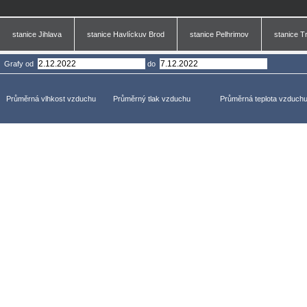
stanice Jihlava
stanice Havlíckuv Brod
stanice Pelhrimov
stanice T
Grafy
od
do
Průměrná vlhkost vzduchu
Průměrný tlak vzduchu
Průměrná teplota vzduch