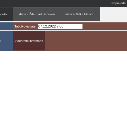
Nápověda
mpolec
stanice Ždár nad Sázavou
stanice Velké Mezirící
Tabulková data
u
Souhrnné informace