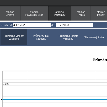
stanice
stanice
stanice
stanice
stanice
Jihlava
Havlíckuv Brod
Pelhrimov
Trebíc
Pacov
Grafy
od
do
Průměrná vlhkost
Průměrný tlak
Průměrná teplota
Námrazový index
vzduchu
vzduchu
vzduchu
Průměrn
0.025
0