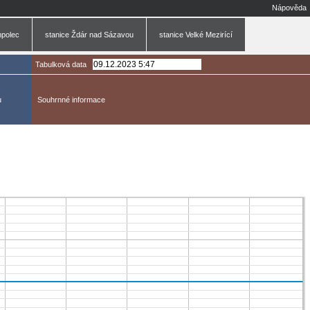
Nápověda
mpolec
stanice Ždár nad Sázavou
stanice Velké Mezirící
Tabulková data
u
Souhrnné informace