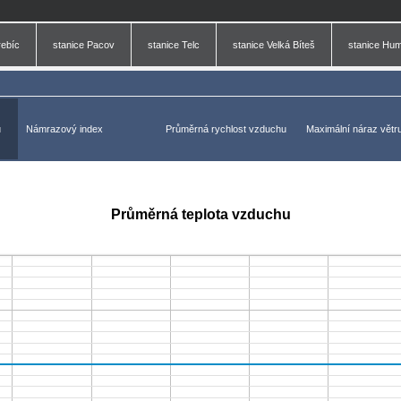
rebíc
stanice Pacov
stanice Telc
stanice Velká Bíteš
stanice Hu
u
Námrazový index
Průměrná rychlost vzduchu
Maximální náraz větr
Průměrná teplota vzduchu