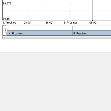
99.875
99.85
4. Prosinec
08:00
16:00
5. Prosinec
08:00
4. Prosinec
5. Prosinec