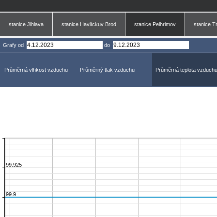
stanice Jihlava
stanice Havlíckuv Brod
stanice Pelhrimov
stanice T
Grafy
od
do
Průměrná vlhkost vzduchu
Průměrný tlak vzduchu
Průměrná teplota vzduch
99.925
99.9