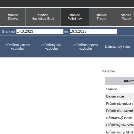
stanice
stanice
stanice
stanice
stanice
Jihlava
Havlíckuv Brod
Pelhrimov
Trebíc
Pacov
Grafy
od
do
Průměrná vlhkost
Průměrný tlak
Průměrná teplota
Námrazový index
vzduchu
vzduchu
vzduchu
Předchozí
Infor
Stanice
Datum a čas
Průměrná teplota 
Průměrná relativní
Námrazový index
Průměrný tlak vzd
Průměrná rychlost 