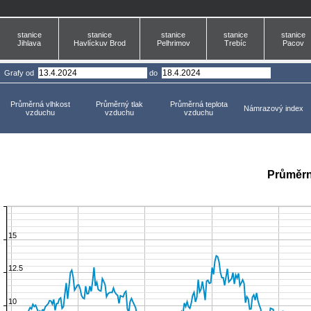
stanice
stanice
stanice
stanice
stanice
Jihlava
Havlíckuv Brod
Pelhrimov
Trebíc
Pacov
Grafy
od
do
Průměrná vlhkost
Průměrný tlak
Průměrná teplota
Námrazový index
vzduchu
vzduchu
vzduchu
Průměrn
15
12.5
10