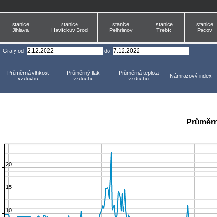
stanice
stanice
stanice
stanice
stanice
Jihlava
Havlíckuv Brod
Pelhrimov
Trebíc
Pacov
Grafy
od
do
Průměrná vlhkost
Průměrný tlak
Průměrná teplota
Námrazový index
vzduchu
vzduchu
vzduchu
Průměrn
20
15
10