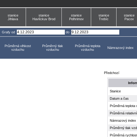
stanice
stanice
stanice
stanice
stanice
Jihlava
Havlíckuv Brod
Pelhrimov
Trebíc
Pacov
Grafy
od
do
Průměrná vlhkost
Průměrný tlak
Průměrná teplota
Námrazový index
vzduchu
vzduchu
vzduchu
Předchozí
Infor
Stanice
Datum a čas
Průměrná teplota
Průměrná relativn
Námrazový index
Průměrný tlak vz
Průměrná rychlost