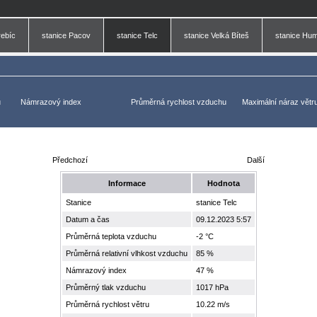
rebíc
stanice Pacov
stanice Telc
stanice Velká Bíteš
stanice Hu
u
Námrazový index
Průměrná rychlost vzduchu
Maximální náraz větr
Předchozí
Další
Informace
Hodnota
Stanice
stanice Telc
Datum a čas
09.12.2023 5:57
Průměrná teplota vzduchu
-2 °C
Průměrná relativní vlhkost vzduchu
85 %
Námrazový index
47 %
Průměrný tlak vzduchu
1017 hPa
Průměrná rychlost větru
10.22 m/s