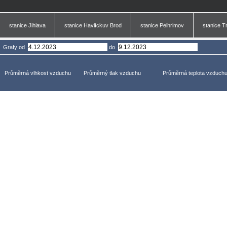
stanice Jihlava
stanice Havlíckuv Brod
stanice Pelhrimov
stanice T
Grafy
od
do
Průměrná vlhkost vzduchu
Průměrný tlak vzduchu
Průměrná teplota vzduch