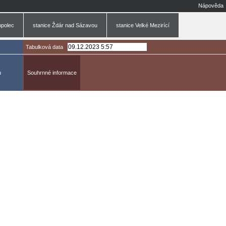
Nápověda
mpolec
stanice Ždár nad Sázavou
stanice Velké Mezirící
Tabulková data
u
Souhrnné informace