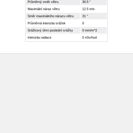
Průměrný směr větru
30.5 °
Maximální náraz větru
12.5 m/s
Směr maximálního nárazu větru
31 °
Průměrná intenzita srážek
0
Srážkový úhrn poslední srážky
0 mm/m^2
Intenzita radiace
0 nSv/hod