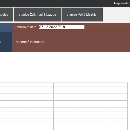
Nápověda
mpolec
stanice Ždár nad Sázavou
stanice Velké Mezirící
Tabulková data
u
Souhrnné informace