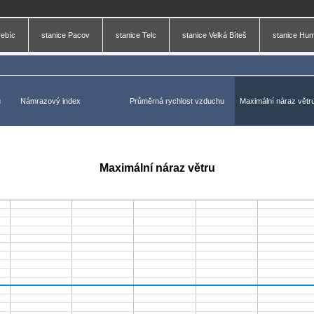
rebíc
stanice Pacov
stanice Telc
stanice Velká Bíteš
stanice Hu
u
Námrazový index
Průměrná rychlost vzduchu
Maximální náraz větr
Maximální náraz větru