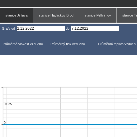
stanice Jihlava
stanice Havlíckuv Brod
stanice Pelhrimov
stanice T
Grafy
od
do
Průměrná vlhkost vzduchu
Průměrný tlak vzduchu
Průměrná teplota vzduch
0.025
0