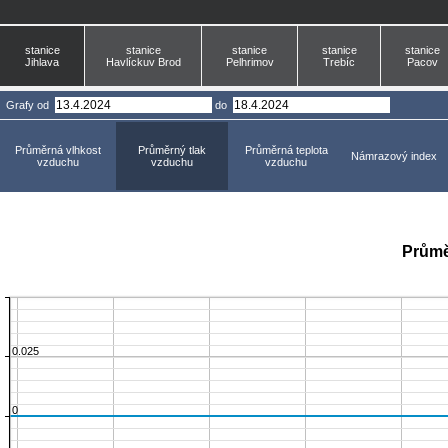
stanice
stanice
stanice
stanice
stanice
Jihlava
Havlíckuv Brod
Pelhrimov
Trebíc
Pacov
Grafy
od
do
Průměrná vlhkost
Průměrný tlak
Průměrná teplota
Námrazový index
vzduchu
vzduchu
vzduchu
Průmě
0.025
0