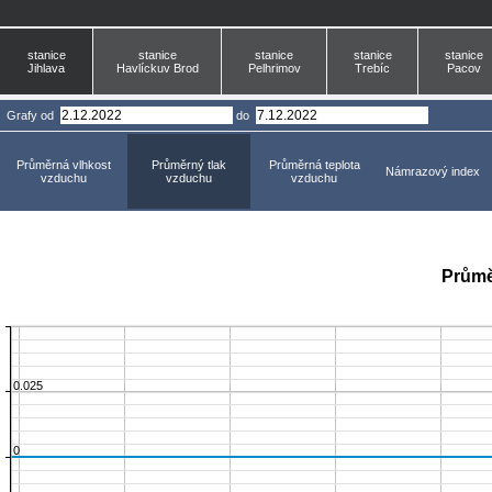
stanice
stanice
stanice
stanice
stanice
Jihlava
Havlíckuv Brod
Pelhrimov
Trebíc
Pacov
Grafy
od
do
Průměrná vlhkost
Průměrný tlak
Průměrná teplota
Námrazový index
vzduchu
vzduchu
vzduchu
Průmě
0.025
0