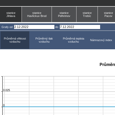
stanice
stanice
stanice
stanice
stanice
Jihlava
Havlíckuv Brod
Pelhrimov
Trebíc
Pacov
Grafy
od
do
Průměrná vlhkost
Průměrný tlak
Průměrná teplota
Námrazový index
vzduchu
vzduchu
vzduchu
Průměrn
0.025
0