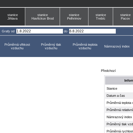
stanice
stanice
stanice
stanice
stanice
Jihlava
Havlíckuv Brod
Pelhrimov
Trebíc
Pacov
Grafy
od
do
Průměrná vlhkost
Průměrný tlak
Průměrná teplota
Námrazový index
vzduchu
vzduchu
vzduchu
Předchozí
Infor
Stanice
Datum a čas
Průměrná teplota
Průměrná relativn
Námrazový index
Průměrný tlak vz
Průměrná rychlost