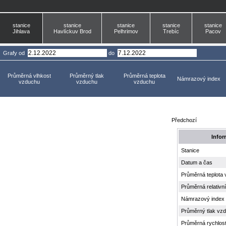
stanice
stanice
stanice
stanice
stanice
Jihlava
Havlíckuv Brod
Pelhrimov
Trebíc
Pacov
Grafy
od
do
Průměrná vlhkost
Průměrný tlak
Průměrná teplota
Námrazový index
vzduchu
vzduchu
vzduchu
Předchozí
Infor
Stanice
Datum a čas
Průměrná teplota
Průměrná relativn
Námrazový index
Průměrný tlak vz
Průměrná rychlost