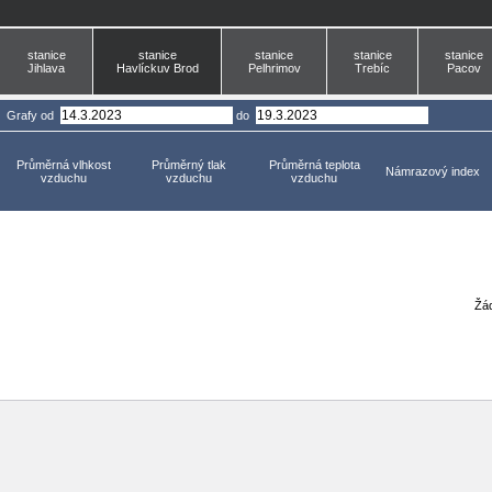
stanice
stanice
stanice
stanice
stanice
Jihlava
Havlíckuv Brod
Pelhrimov
Trebíc
Pacov
Grafy
od
do
Průměrná vlhkost
Průměrný tlak
Průměrná teplota
Námrazový index
vzduchu
vzduchu
vzduchu
Žád