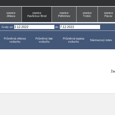
stanice
stanice
stanice
stanice
stanice
Jihlava
Havlíckuv Brod
Pelhrimov
Trebíc
Pacov
Grafy
od
do
Průměrná vlhkost
Průměrný tlak
Průměrná teplota
Námrazový index
vzduchu
vzduchu
vzduchu
Žád