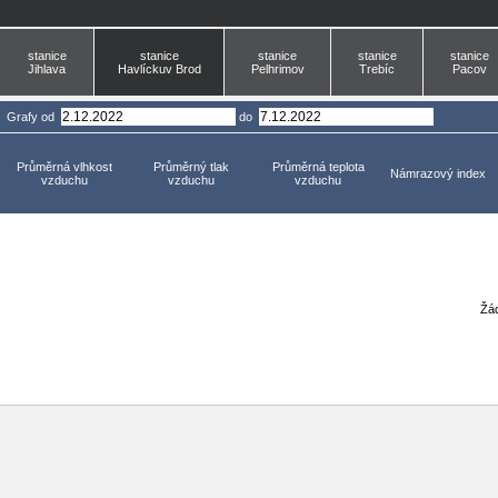
stanice
stanice
stanice
stanice
stanice
Jihlava
Havlíckuv Brod
Pelhrimov
Trebíc
Pacov
Grafy
od
do
Průměrná vlhkost
Průměrný tlak
Průměrná teplota
Námrazový index
vzduchu
vzduchu
vzduchu
Žád