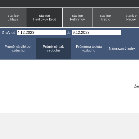
stanice
stanice
stanice
stanice
stanice
Jihlava
Havlíckuv Brod
Pelhrimov
Trebíc
Pacov
Grafy
od
do
Průměrná vlhkost
Průměrný tlak
Průměrná teplota
Námrazový index
vzduchu
vzduchu
vzduchu
Žád