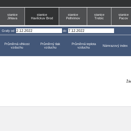
stanice
stanice
stanice
stanice
stanice
Jihlava
Havlíckuv Brod
Pelhrimov
Trebíc
Pacov
Grafy
od
do
Průměrná vlhkost
Průměrný tlak
Průměrná teplota
Námrazový index
vzduchu
vzduchu
vzduchu
Žád