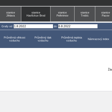
stanice
stanice
stanice
stanice
stanice
Jihlava
Havlíckuv Brod
Pelhrimov
Trebíc
Pacov
Grafy
od
do
Průměrná vlhkost
Průměrný tlak
Průměrná teplota
Námrazový index
vzduchu
vzduchu
vzduchu
Žád